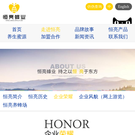
仿伪查询
中
English
首页
走进恒亮
品牌故事
恒亮产品
养生蜜源
加盟合作
新闻资讯
联系我们
恒亮简介
恒亮历史
企业荣耀
企业风貌（网上游览）
恒亮养蜂场