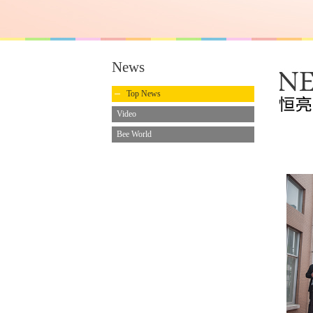
News
Top News
Video
Bee World