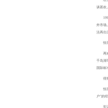
谈甚欢
1
外市场
法再出
恒
再
千岛湖
国际标
得
恒
户”的
牢