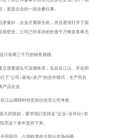
程，更是企业的一段沧桑往事。
产品质量好，企业才重获生机，并且逐渐打开了国
贸易壁垒。公司已经库存的价值千万蜂皇浆将无
企业只有两三千万的销售规模。
建立质量源头可追溯体系，先后在江山、开化和
行了“公司+基地+农户”的合作模式，生产符合
蜂产品企业。
平在江山调研时特意前往恒亮公司考察。
很大的鼓励，要求我们坚持走“企业+合作社+农
们恒亮这十多年坚持下来。
年全国前列，占据欧盟的大部分市场份额。