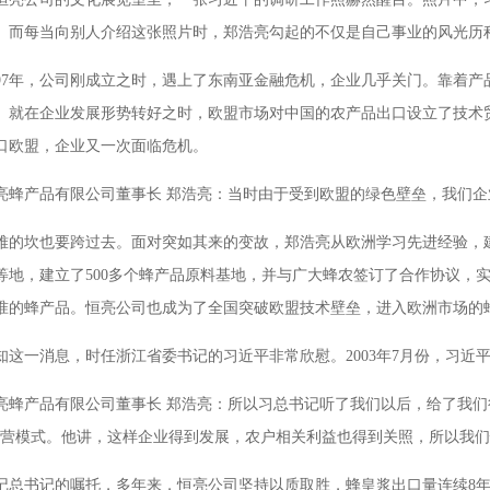
。而每当向别人介绍这张照片时，郑浩亮勾起的不仅是自己事业的风光历
997年，公司刚成立之时，遇上了东南亚金融危机，企业几乎关门。靠着
。就在企业发展形势转好之时，欧盟市场对中国的农产品出口设立了技术
口欧盟，企业又一次面临危机。
亮蜂产品有限公司董事长 郑浩亮：当时由于受到欧盟的绿色壁垒，我们
难的坎也要跨过去。面对突如其来的变故，郑浩亮从欧洲学习先进经验，
等地，建立了500多个蜂产品原料基地，并与广大蜂农签订了合作协议，实
准的蜂产品。恒亮公司也成为了全国突破欧盟技术壁垒，进入欧洲市场的
知这一消息，时任浙江省委书记的习近平非常欣慰。2003年7月份，习近
亮蜂产品有限公司董事长 郑浩亮：所以习总书记听了我们以后，给了我们
经营模式。他讲，这样企业得到发展，农户相关利益也得到关照，所以我
记总书记的嘱托，多年来，恒亮公司坚持以质取胜，蜂皇浆出口量连续8