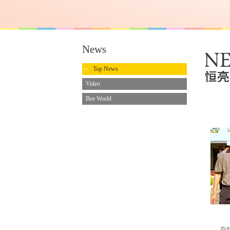
News
Top News
Video
Bee World
在