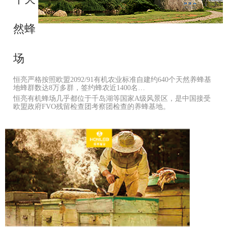
然蜂
场
恒亮严格按照欧盟2092/91有机农业标准自建约640个天然养蜂基
地蜂群数达8万多群，签约蜂农近1400名…
恒亮有机蜂场几乎都位于千岛湖等国家A级风景区，是中国接受
欧盟政府FVO残留检查团考察团检查的养蜂基地。