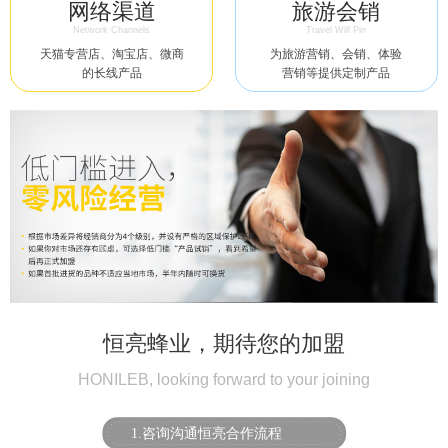
网络渠道
旅游会销
Network Channels
Travel Will Pin
天猫专营店、淘宝店、微商
为旅游营销、会销、体验
的长线产品
营销等提供定制产品
恒亮蜂业，期待您的加盟
HONILEB, looking forward to your joining
1.咨询沟通恒亮合作流程