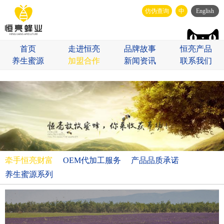
仿伪查询
中
English
首页
走进恒亮
品牌故事
恒亮产品
养生蜜源
加盟合作
新闻资讯
联系我们
牵手恒亮财富
OEM代加工服务
产品品质承诺
养生蜜源系列