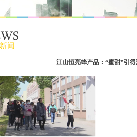
江山恒亮蜂产品：“蜜甜”引得