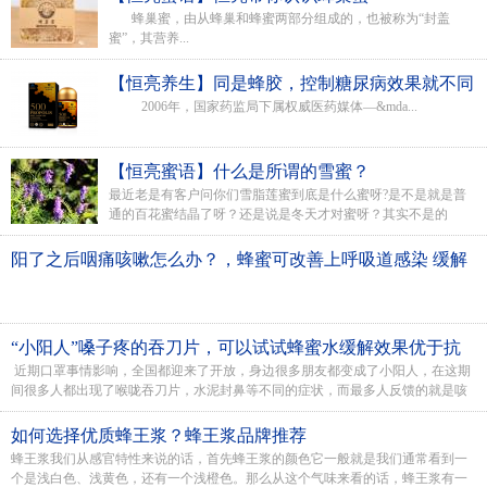
蜂巢蜜，由从蜂巢和蜂蜜两部分组成的，也被称为“封盖
蜜”，其营养...
【恒亮养生】同是蜂胶，控制糖尿病效果就不同
2006年，国家药监局下属权威医药媒体—&mda...
【恒亮蜜语】什么是所谓的雪蜜？
最近老是有客户问你们雪脂莲蜜到底是什么蜜呀?是不是就是普
通的百花蜜结晶了呀？还是说是冬天才对蜜呀？其实不是的
哦！，下面就给大家讲讲雪脂莲蜜吧...
阳了之后咽痛咳嗽怎么办？，蜂蜜可改善上呼吸道感染 缓解
咳嗽症状
“小阳人”嗓子疼的吞刀片，可以试试蜂蜜水缓解效果优于抗
近期口罩事情影响，全国都迎来了开放，身边很多朋友都变成了小阳人，在这期
生素
间很多人都出现了喉咙吞刀片，水泥封鼻等不同的症状，而最多人反馈的就是咳
嗽，人民日报微博曾转发了《武...
如何选择优质蜂王浆？蜂王浆品牌推荐
蜂王浆我们从感官特性来说的话，首先蜂王浆的颜色它一般就是我们通常看到一
个是浅白色、浅黄色，还有一个浅橙色。那么从这个气味来看的话，蜂王浆有一