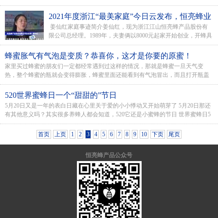
种特殊的这种气味，它就是说在大于自然当中...
2021年度浙江“最美家庭”今日云发布，恒亮蜂业
姜仙红家庭事迹简介姜仙红，现为浙江江山恒亮蜂产品股份有
姜仙红家庭荣获2021年浙江“最美家庭”
限公司总经理。1989年，夫妻俩以8000元起家开始创业，开蜂具
店，做蜂产...
蜂蜜胀气有气泡是变质？恭喜你，这才是你要的原蜜！
家里买过蜂蜜的朋友们一定都经常遇到过这样的情况，那就是蜂蜜一旦天气变
热，整个蜂蜜的瓶就会变得膨胀，蜂蜜里面还能看到有气泡冒出，而且打开瓶盖
的时候感觉会有一股气体一样，很多不熟悉的的...
520世界蜜蜂日一个“甜甜的”节日
5月20日又是一年的表白日藏在心里关于爱的小小悸动又开始萌芽了 5月20日那还
有其他意义吗？其实很多养蜂人都会知道，520它还是小蜜蜂的节日 世界蜜蜂日5
月20...
首页
上页
1
2
3
4
5
6
7
8
9
10
下页
尾页
恒亮蜂产品公众号