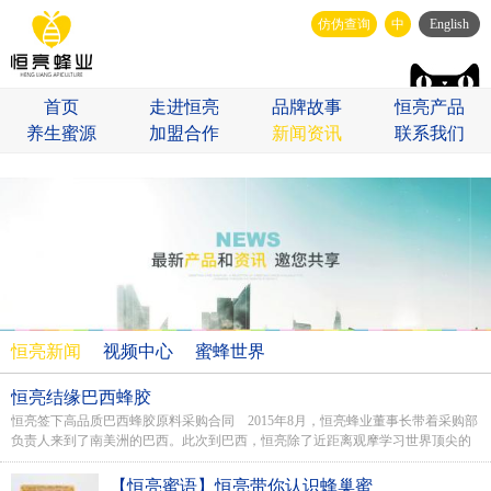
仿伪查询
中
English
首页
走进恒亮
品牌故事
恒亮产品
养生蜜源
加盟合作
新闻资讯
联系我们
恒亮新闻
视频中心
蜜蜂世界
恒亮结缘巴西蜂胶
恒亮签下高品质巴西蜂胶原料采购合同 2015年8月，恒亮蜂业董事长带着采购部
负责人来到了南美洲的巴西。此次到巴西，恒亮除了近距离观摩学习世界顶尖的
蜂业技术...
【恒亮蜜语】恒亮带你认识蜂巢蜜