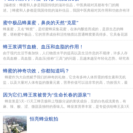
[编者按：蜂蜜和人参是我国传统的滋补佳品，中医典籍对其都有专门的阐
述。] 蜂蜜和人参都是我国传统的滋补佳品，我国中医典籍对其作用和功效亦有详
细的描述。台湾蜜蜂...
蜜中极品蜂巢蜜，鼻炎的天然“克星”
蜂巢蜜，又名“蜂窝”，是经蜜蜂采集花蜜，在体内酿造而成的，是原生态的蜂
蜜，堪称蜜中极品，它的营养成份和活性物质比普通蜂窝要高得多。它具备花源
的芬香、醇馥鲜美...
蜂王浆调节血糖、血压和血脂的作用！
由于现代生活节奏加快，人们物质水平的提高以及生活作息的不规律，许多人存
在高血糖，高血脂，高血压(俗称“三高”)的问题，且越来越呈年轻化态势。研究表
明蜂王浆作...
蜂蜜的神奇功效，你都知道吗？
蜂蜜作为大自然赋予我们的神奇的礼物，它含有多种人体所需的维生素和无机
盐，以及大量对人体有益的微量元素，营养价值可以说非常的高，功效强大，最
关键的是蜂蜜价格和...
因为它们,蜂王浆被誉为“生命长春的源泉”!
蜂皇浆是5天~15天工蜂舌腺和上颚腺分泌的浆状成份，呈奶白色或浅黄色，有
麻、辣、酸、涩、微甜及独特的香味儿。蜂皇浆营养丰富，是专提供给蜂王及3天
幼蜂的食材。...
恒亮蜂业航拍