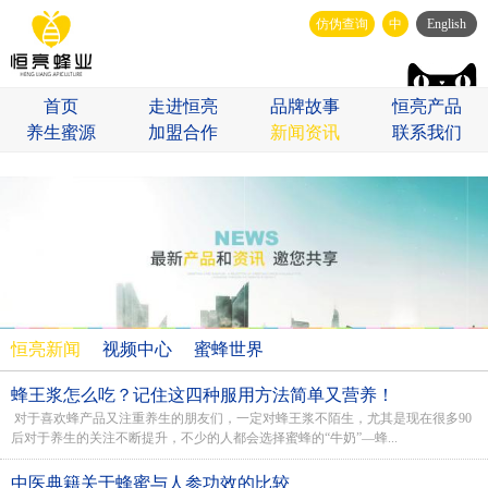
仿伪查询
中
English
首页
走进恒亮
品牌故事
恒亮产品
养生蜜源
加盟合作
新闻资讯
联系我们
恒亮新闻
视频中心
蜜蜂世界
蜂王浆怎么吃？记住这四种服用方法简单又营养！
对于喜欢蜂产品又注重养生的朋友们，一定对蜂王浆不陌生，尤其是现在很多90
后对于养生的关注不断提升，不少的人都会选择蜜蜂的“牛奶”—蜂...
中医典籍关于蜂蜜与人参功效的比较