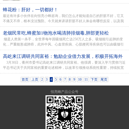
蜂花粉：肝好，一切都好！
最近有许多小伙伴在向恒亮小蜂咨询，我们怎么才能知道自己的肝脏不好，它又
不痛又不痒，根本没法预防。今天就来讲讲肝脏不好人体会有哪些反应，以及我
们该如何保护自己的肝脏。肝好，一切都好！...
老烟民常吃,蜂蜜加1物泡水喝清肺排烟毒,肺部更轻松
烟是人类第一杀手，全世界每年因吸烟死亡达250万人之多。吸烟能引起肺的变
化，严重能形成肺癌，此外中风、心血管疾病、心肌梗死等疾病也可以由吸烟引
起，并且加重。好吧，其实小...
高屹来江调研共同富裕：勉励企业借力发展，积极开拓海外
3月30日，衢州市委书记高屹来江调研共同富裕。他强调，要深入学习贯彻习近
市场，以品牌吸引力激发竞争力，加大力度探索和推广“龙头
平总书记关于共同富裕的重要论述精神，以改革引领推动系统性重塑，持续拓宽
企业+合作社+农户”共富机制。
百姓增收渠道，不断优化公共服务供给，...
首页
上页
2
3
4
5
6
7
8
9
10
11
下页
尾页
恒亮蜂产品公众号