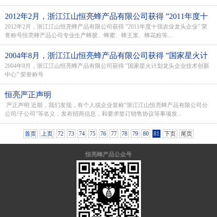
2012年2月，浙江江山恒亮蜂产品有限公司获得 ”2011年度十
2012年2月，浙江江山恒亮蜂产品有限公司获得 ”2011年度十强农业龙头企业” 荣
强农业龙头企业” 荣誉称号
誉称号恒亮蜂产品公司专业生产蜂胶、蜂蜜、蜂王浆、蜂花粉等...
2004年8月，浙江江山恒亮蜂产品有限公司获得 ”国家星火计
2004年8月，浙江江山恒亮蜂产品有限公司获得 ”国家星火计划龙头企业技术创新
划龙头企业技术创新中心” 荣誉称号
中心” 荣誉称号
恒亮严正声明
严正声明 近期，我们发现，有个人或企业冒称“浙江江山恒亮蜂产品有限公司分
公司/子公司”等名义，发布招商信息，和要求签订销售协议等事项发...
首页
上页
72
73
74
75
76
77
78
79
80
81
下页
尾页
恒亮蜂产品公众号