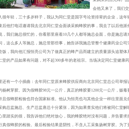
会他又来了，我们交
人很年轻，三十多岁样子，我认为同仁堂是国字号论资排辈的企业，这年
束后他打电话遨请我去北京同仁堂会面谈采购蜂胶的事，我去了以后他派
说，我们施总很忙的，你看那里座着10几个人都等施总会面，你是施总请
问，这么多人等施总，施总管那些事，她告诉我施总管整个健康药业公司5
吃饭，我向他汇报恒亮公司为了做真正的蜂产品而建立的质量源头追塑体
仁堂的产品如果有问题，对不起300多年的老祖宗。当场决定同仁堂健康
里还有一个小插曲：去年同仁堂原来蜂胶供应商向北京同仁堂总公司举报
的杨树芽胶。因为假蜂胶98元一公斤，真正的蜂胶要1200元一公斤，贩毒
并且假蜂胶检验也符合国家标准。他认为恒亮也与其他企业一样往里面兑
采购总监施总、生产总监唐总十分紧张，因为如果查实他们将被同仁堂解
心里踏实的很，我告诉他们绝对放心，我的蜂胶绝对没有问题，并告要求
行真假蜂胶的检验。最后检验结果是阴性，不含人工采集扬树芽胶。为了