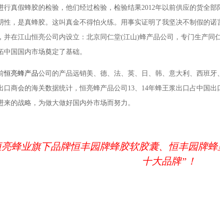
进行真假蜂胶的检验，他们经过检验，检验结果2012年以前供应的货全部
阴性，是真蜂胶。这叫真金不得怕火练。用事实证明了我坚决不制假的诺
，并在江山恒亮公司内设立：北京同仁堂(江山)蜂产品公司，专门生产同
拓中国国内市场奠定了基础。
前
恒亮蜂产品
公司的产品远销美、德、法、英、日、韩、意大利、西班牙
出口商会的海关数据统计，恒亮蜂产品公司13、14年蜂王浆出口占中国出
进来的战略，为做大做好国内外市场而努力。
恒亮蜂业旗下品牌恒丰园牌蜂胶软胶囊、恒丰园牌蜂
十大品牌”！