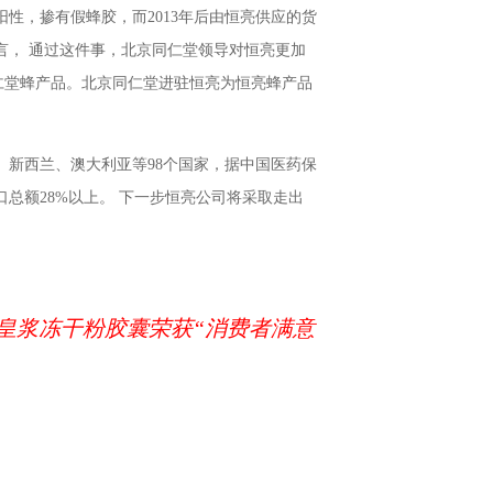
阳性，掺有假蜂胶，而2013年后由恒亮供应的货
言， 通过这件事，北京同仁堂领导对恒亮更加
仁堂蜂产品。北京同仁堂进驻恒亮为恒亮蜂产品
、新西兰、澳大利亚等98个国家，据中国医药保
口总额28%以上。 下一步恒亮公司将采取走出
皇浆冻干粉胶囊荣获“消费者满意