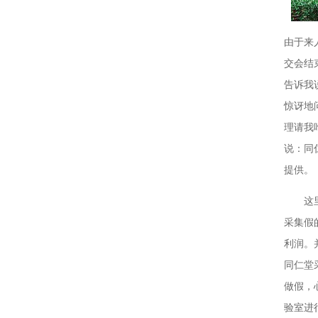
由于来
交会结
告诉我
惊讶地
理请我
说：同
提供。
这
采集假
利润。
同仁堂
做假，
验室进