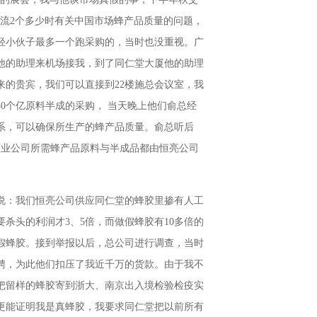
流2个多少时有关中国市场蜂产品质量的问题，
轻小伙子最多一个跑采购的，当时也没重视。广
他的助理来机场接我，到了同仁堂大厦他的助理
来的贵宾，我们可以直接到22楼施总会议室，我
0个亿原料半成的采购， 当天晚上他们俞总经
系，可以确保所生产的蜂产品质量。俞总听后
药业公司所需蜂产品原料与半成品都由恒亮公司
说：我们恒亮公司供应同仁堂的蜂胶里掺有人工
要杀头的利润才3、5倍，而做假蜂胶有10多倍的
假蜂胶。接到举报以后，总公司进行调查，当时
聘，为此他们扣压了我近千万的货款。由于我不
把留样的蜂胶寄到浙大、南京出入境检验检疫实
更能证明我是真蜂胶，我要求同仁堂把以前所有