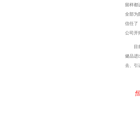
留样都
全部为
信任了
公司开
目
健品进
去、引