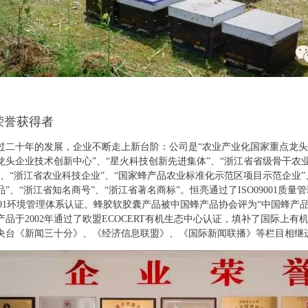
荣誉获得者
过二十年的发展，企业不断走上新台阶：公司是“农业产业化国家重点龙头企
龙头企业技术创新中心”、“星火科技创新先进集体”、“浙江省省级骨干农
”、“浙江省农业科技企业”、“国家蜂产品农业标准化示范区项目示范企业”
品”、“浙江省知名商号”、“浙江省著名商标”。恒亮通过了ISO09001质量
14001环境管理体系认证。蜂胶软胶囊产品被中国蜂产品协会评为“中国蜂产
产品于2002年通过了欧盟ECOCERT有机生态中心认证，填补了国际上
央台《新闻三十分》、《经济信息联盟》、《国际新闻联播》等栏目相继