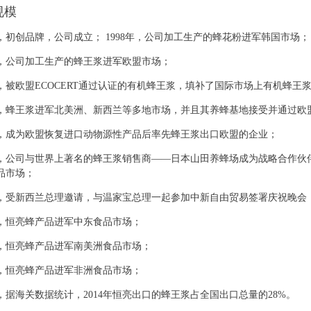
规模
7年，初创品牌，公司成立； 1998年，公司加工生产的蜂花粉进军韩国市场；
9年，公司加工生产的蜂王浆进军欧盟市场；
2年，被欧盟ECOCERT通过认证的有机蜂王浆，填补了国际市场上有机蜂王
3年，蜂王浆进军北美洲、新西兰等多地市场，并且其养蜂基地接受并通过欧
4年，成为欧盟恢复进口动物源性产品后率先蜂王浆出口欧盟的企业；
6年，公司与世界上著名的蜂王浆销售商——日本山田养蜂场成为战略合作
品市场；
7年，受新西兰总理邀请，与温家宝总理一起参加中新自由贸易签署庆祝晚会
8年，恒亮蜂产品进军中东食品市场；
9年，恒亮蜂产品进军南美洲食品市场；
2年，恒亮蜂产品进军非洲食品市场；
5年，据海关数据统计，2014年恒亮出口的蜂王浆占全国出口总量的28%。