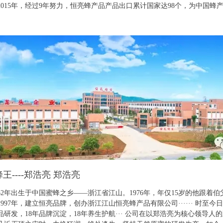
7—2015年，经过9年努力，恒亮蜂产品产品出口累计国家达98个，为中国
王----郑浩亮 郑浩亮
962年出生于中国蜜蜂之乡——浙江省江山。1976年，年仅15岁的他跟
1997年，建立恒亮品牌，创办浙江江山恒亮蜂产品有限公司······ 时至
品研发，18年品牌沉淀，18年养生护航··· 公司在以郑浩亮为核心领导