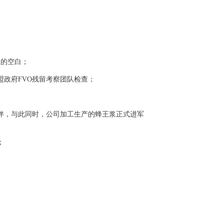
浆的空白；
盟政府FVO残留考察团队检查；
伙伴，与此同时，公司加工生产的蜂王浆正式进军
；