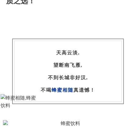
质之选！
天高云淡,
望断南飞雁,
不到长城非好汉,
不喝
蜂蜜相随
真遗憾！