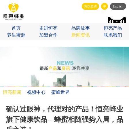
仿伪查询
中
English
首页
走进恒亮
品牌故事
恒亮产品
养生蜜源
加盟合作
新闻资讯
联系我们
恒亮新闻
视频中心
蜜蜂世界
确认过眼神，代理对的产品！恒亮蜂业
旗下健康饮品---蜂蜜相随强势入局，品