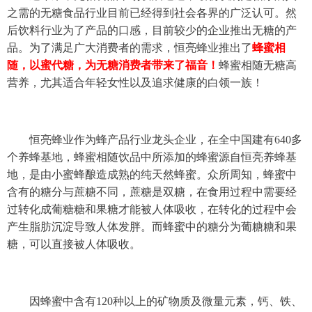
之需的无糖食品行业目前已经得到社会各界的广泛认可。然
后饮料行业为了产品的口感，目前较少的企业推出无糖的产
品。为了满足广大消费者的需求，恒亮蜂业推出了
蜂蜜相
随，以蜜代糖，为无糖消费者带来了福音！
蜂蜜相随
无糖高
营养，尤其适合年轻女性以及追求健康的白领一族！
恒亮蜂业作为蜂产品行业龙头企业，在全中国建有640多
个养蜂基地，蜂蜜相随饮品中所添加的蜂蜜源自恒亮养蜂基
地，是由小蜜蜂酿造成熟的纯天然蜂蜜。众所周知，蜂蜜中
含有的糖分与蔗糖不同，蔗糖是双糖，在食用过程中需要经
过转化成葡糖糖和果糖才能被人体吸收，在转化的过程中会
产生脂肪沉淀导致人体发胖。而蜂蜜中的糖分为葡糖糖和果
糖，可以直接被人体吸收。
因蜂蜜中含有120种以上的矿物质及微量元素，钙、铁、