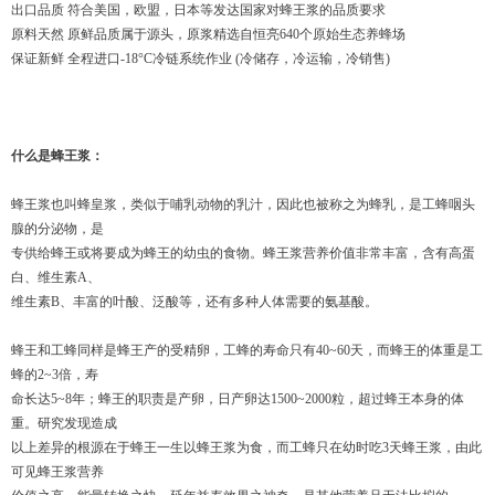
出口品质 符合美国，欧盟，日本等发达国家对蜂王浆的品质要求
原料天然 原鲜品质属于源头，原浆精选自恒亮640个原始生态养蜂场
保证新鲜 全程进口-18°C冷链系统作业 (冷储存，冷运输，冷销售)
什么是蜂王浆：
蜂王浆也叫蜂皇浆，类似于哺乳动物的乳汁，因此也被称之为蜂乳，是工蜂咽头
腺的分泌物，是
专供给蜂王或将要成为蜂王的幼虫的食物。蜂王浆营养价值非常丰富，含有高蛋
白、维生素A、
维生素B、丰富的叶酸、泛酸等，还有多种人体需要的氨基酸。
蜂王和工蜂同样是蜂王产的受精卵，工蜂的寿命只有
40~60
天，而蜂王的体重是工
蜂的
2~3
倍，寿
命长达
5~8
年；蜂王的职责是产卵，日产卵达
1500~2000
粒，超过蜂王本身的体
重。研究发现造成
以上差异的根源在于蜂王一生以蜂王浆为食，而工蜂只在幼时吃
3
天蜂王浆，由此
可见蜂王浆营养