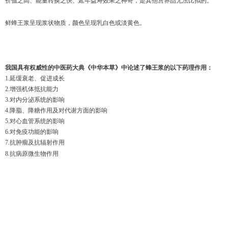
价值之高、能量转换之快、延年益寿效果之神奇，是其他营养品无法比拟的。
鲜蜂王浆呈现浆状物质，颜色呈现乳白色或淡黄色。
我国具有权威性的中医药大典《中华本草》中论述了蜂王浆的以下药理作用：
1.
延缓衰老、促进成长
2.
增强机体抵抗能力
3.
对内分泌系统的影响
4.
降脂、降糖作用及对代谢方面的影响
5.
对心血管系统的影响
6.
对免疫功能的影响
7.
抗肿瘤及抗辐射作用
8.
抗病原微生物作用