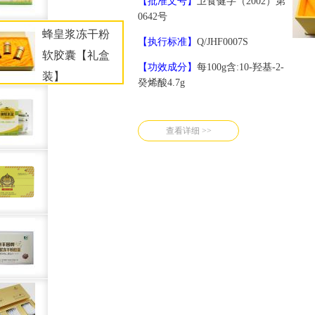
【批准文号】
卫食健字（2002）第
0642号
蜂皇浆冻干粉
【执行标准】
Q/JHF0007S
软胶囊【礼盒
【功效成分】
每100g含:10-羟基-2-
装】
癸烯酸4.7g
查看详细 >>