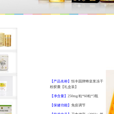
【产品名称】
恒丰园牌蜂皇浆冻干
粉胶囊【礼盒装】
【净含量】
250mg/粒*60粒*3瓶
【保健功能】
免疫调节