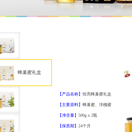
蜂巢蜜礼盒
【产品名称】
恒亮蜂巢蜜礼盒
【主要原料】
蜂巢蜜、洋槐蜜
【净含量】
500g x 2瓶
【保质期】
24个月