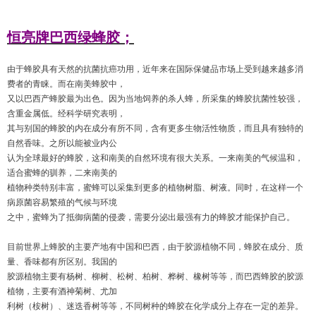
恒亮牌巴西绿蜂胶；
由于蜂胶具有天然的抗菌抗癌功用，近年来在国
际
保健品市
场
上受到越来越多消
费
者的青
睐
。而在南美蜂胶中，
又以巴西
产
蜂胶最
为
出色。因
为
当地
饲
养的
杀
人蜂，所采集的蜂胶抗菌性
较强
，
含重金属低。
经
科学研究表明，
其与
别
国的蜂胶的内在成分有所不同，含有更多生物活性物
质
，而且具有独特的
自然香味。
之所以能被
业
内公
认为
全球最好的蜂胶，
这
和南美的自然
环
境有很大关系。一来南美的气候温和，
适合蜜蜂的
驯
养，二来南美的
植物种
类
特
别
丰富，蜜蜂可以采集到更多的植物
树
脂、
树
液。同
时
，在
这样
一个
病原菌容易繁殖的气候与
环
境
之中，蜜蜂
为
了抵御病菌的侵
袭
，需要分泌出最
强
有力的蜂胶才能保
护
自己。
目前世界上蜂胶的主要
产
地有中国和巴西，
由于胶源植物不同，蜂胶在成分、质
量、香味都有所区别。我国的
胶源植物主要有
杨树
、柳
树
、松
树
、柏
树
、
桦树
、橡
树
等等，而巴西蜂胶的胶源
植物，主要有酒神菊
树
、尤加
利
树
（桉
树
）、迷迭香
树
等等，不同
树
种的蜂胶在化学成分上存在一定的差异。