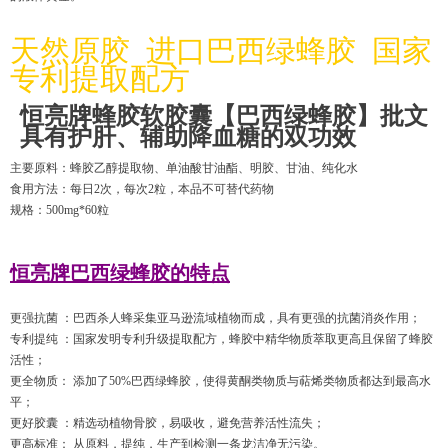
天然原胶 进口巴西绿蜂胶
国家
专利提取配方
恒亮牌蜂胶软胶囊【巴西绿蜂胶】批文
具有护肝、辅助降血糖的双功效
主要原料：蜂胶乙醇提取物、单油酸甘油酯、明胶、甘油、纯化水
食用方法：每日2次，每次2粒，本品不可替代药物
规格：500mg*60粒
恒亮牌巴西绿蜂胶的特点
更强抗菌 ：巴西杀人蜂采集亚马逊流域植物而成，具有更强的抗菌消炎作用；
专利提纯 ：国家发明专利升级提取配方，蜂胶中精华物质萃取更高且保留了蜂胶
活性；
更全物质： 添加了50%巴西绿蜂胶，使得黄酮类物质与萜烯类物质都达到最高水
平；
更好胶囊 ：精选动植物骨胶，易吸收，避免营养活性流失；
更高标准： 从原料，提纯，生产到检测一条龙洁净无污染。