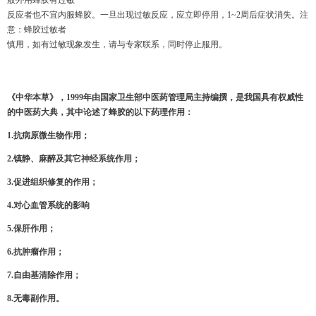
般外用蜂胶有过敏
反应者也不宜内服蜂胶。一旦出现过敏反应，应立即停用，1~2周后症状消失。注
意：蜂胶过敏者
慎用，如有过敏现象发生，请与专家联系，同时停止服用。
《中华本草》，
1999
年由国家卫生部中医药管理局主持编撰，是我国具有权威性
的中医药大典，其中论述了蜂胶的以下药理作用：
1.
抗病原微生物作用；
2.
镇静、麻醉及其它神经系统作用；
3.
促进组织修复的作用；
4.
对心血管系统的影响
5.
保肝作用；
6.
抗肿瘤作用；
7.
自由基清除作用；
8.
无毒副作用。