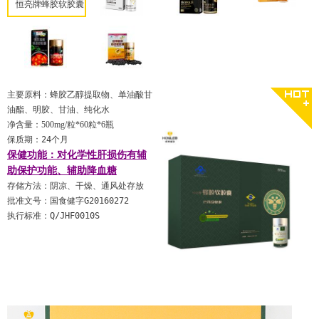
恒亮牌蜂胶软胶囊
【巴西绿系蜂胶】
主要原料：蜂胶乙醇提取物、单油酸甘
油酯、明胶、甘油、纯化水
净含量：500mg/粒*60粒*6瓶
保质期：24个月
保健功能：对化学性肝损伤有辅
助保护功能、辅助降血糖
存储方法：阴凉、干燥、通风处存放
批准文号：国食健字G20160272
执行标准：Q/JHF0010S