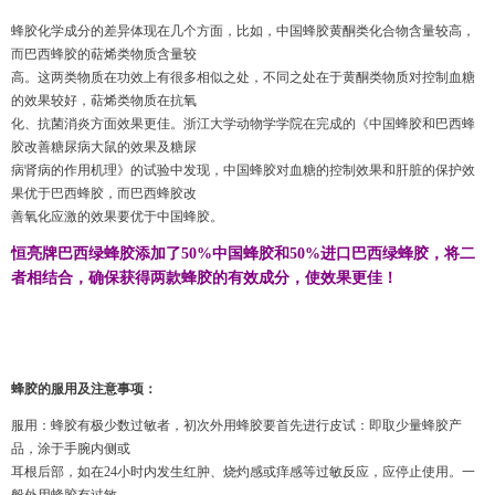
蜂胶化学成分的差异体现在几个方面，比如，
中国蜂胶黄
酮类
化合物含量
较
高，
而巴西蜂胶的
萜烯类
物
质
含量
较
高。
这
两
类
物
质
在功效上有很多相似之
处
，不同之
处
在于黄
酮类
物
质对
控制血糖
的效果
较
好，
萜烯类
物
质
在抗氧
化、抗菌消炎方面效果更佳。
浙江大学
动
物学学院在完成的《中国蜂胶和巴西蜂
胶改善糖尿病大鼠的效果及糖尿
病
肾
病的作用机理》的
试验
中
发现
，中国蜂胶
对
血糖的控制效果和肝
脏
的保
护
效
果
优
于巴西蜂胶，而巴西蜂胶改
善氧化
应
激的效果要
优
于中国蜂胶。
恒亮牌巴西绿蜂胶添加了50%中国蜂胶和50%进口巴西绿蜂胶，将二
者相结合，确保获得两款蜂胶的有效成分，使效果更佳！
蜂胶的服用及
注意事项：
服用：蜂胶有极少数过敏者，初次外用蜂胶要首先进行皮试：即取少量蜂胶产
品，涂于手腕内侧或
耳根后部，如在24小时内发生红肿、烧灼感或痒感等过敏反应，应停止使用。一