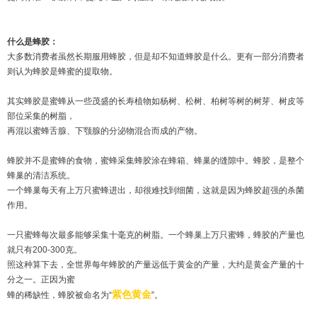
什么是蜂胶：
大多数消费者虽然长期服用蜂胶，但是却不知道蜂胶是什么。更有一部分消费者
则认为蜂胶是蜂蜜的提取物。
其实蜂胶是蜜蜂从一些茂盛的长寿植物如杨树、松树、柏树等树的树芽、树皮等
部位采集的树脂，
再混以蜜蜂舌腺、下颚腺的分泌物混合而成的产物。
蜂胶并不是蜜蜂的食物，蜜蜂采集蜂胶涂在蜂箱、蜂巢的缝隙中。蜂胶，是整个
蜂巢的清洁系统。
一个蜂巢每天有上万只蜜蜂进出，却很难找到细菌，这就是因为蜂胶超强的杀菌
作用。
一只蜜蜂每次最多能够采集十毫克的树脂。一个蜂巢上万只蜜蜂，蜂胶的产量也
就只有200-300克。
照这种算下去，全世界每年蜂胶的产量远低于黄金的产量，大约是黄金产量的十
分之一。正因为蜜
紫色黄金
蜂的稀缺性，蜂胶被命名为“
”。