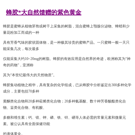
蜂胶*大自然馈赠的紫色黄金
蜂胶是蜜蜂从植物芽孢或树干上采集的树脂，混合蜜蜂上颚腺分泌物、蜂蜡和少
量
花粉加工而成的一种
具有芳香气味的胶状固体物，
是一种极其珍贵的蜜蜂产品。一
只蜜蜂一般一天只
能采集几次，每次最多
仅能采集大约
10~20mg
的树脂。蜂胶的有
效应用是自然界的奇迹，欧洲称其为“神
奇的药物”，亚洲称
其为“本世纪最伟大的
天然物质”。
蜂胶集动植物之精华，具有复杂的化学组成，已从蜂胶中分析鉴定出300多种化学
成
分，主要包括70多种
黄酮类化合物和20多种萜烯类化合物；20多种氨基酸、数十种
芳香酸酯类化合
物、甾类化合物、有机酸、
多糖和维生素；钙、镁、钾、磷、铁、
锌、硒等人体必需的常量元素和微量元
素。被公认具有全面保健功能
的液体黄金。