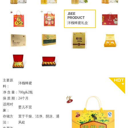
.BEE
PRODUCT
洋槐蜂蜜礼盒
700g*2
主要原
洋槐蜂蜜
料：
净 含 量：
700g&2瓶
保 质 期：
24个月
适用对
婴儿不宜
象：
存储方
置于干燥、洁净、阴凉、通
法：
风处