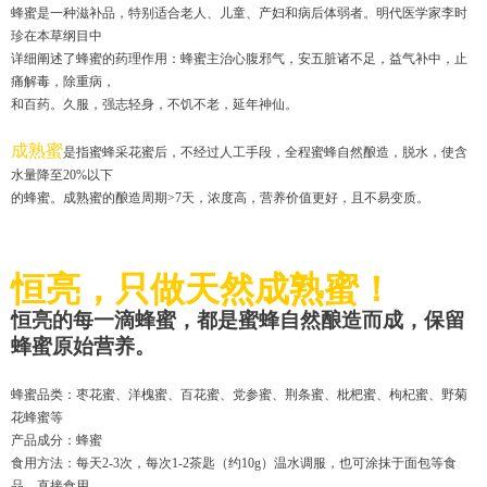
蜂蜜是一种滋补品，特别适合老人、儿童、产妇和病后体弱者。明代医学家李时
珍在本草纲目中
详细阐述了蜂蜜的药理作用：蜂蜜主治心腹邪气，安五脏诸不足，益气补中，止
痛解毒，除重病，
和百药。久服，强志轻身，不饥不老，延年神仙。
成熟蜜
是指蜜蜂采花蜜后，不经过人工手段，全程蜜蜂自然酿造，脱水，使含
水量降至20%以下
的蜂蜜。成熟蜜的酿造周期>7天，浓度高，营养价值更好，且不易变质。
恒亮，只做天然成熟蜜！
恒亮的每一滴蜂蜜，都是蜜蜂自然酿造而成，保留
蜂蜜原始营养。
蜂蜜品类：枣花蜜、洋槐蜜、百花蜜、党参蜜、荆条蜜、枇杷蜜、枸杞蜜、野菊
花蜂蜜等
产品成分：蜂蜜
食用方法：每天2-3次，每次1-2茶匙（约10g）温水调服，也可涂抹于面包等食
品，直接食用