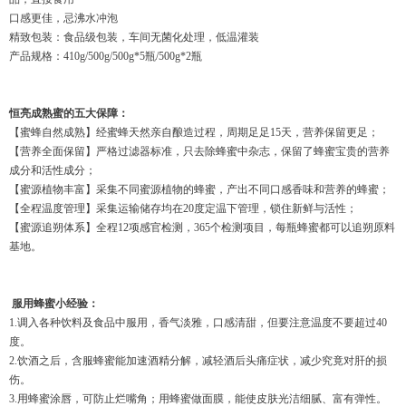
口感更佳，忌沸水冲泡
精致包装：食品级包装，车间无菌化处理，低温灌装
产品规格：410g/500g/500g*5瓶/500g*2瓶
恒亮成熟蜜的五大保障：
【蜜蜂自然成熟】经蜜蜂天然亲自酿造过程，周期足足15天，营养保留更足；
【营养全面保留】严格过滤器标准，只去除蜂蜜中杂志，保留了蜂蜜宝贵的营养
成分和活性成分；
【蜜源植物丰富】采集不同蜜源植物的蜂蜜，产出不同口感香味和营养的蜂蜜；
【全程温度管理】采集运输储存均在20度定温下管理，锁住新鲜与活性；
【蜜源追朔体系】全程12项感官检测，365个检测项目，每瓶蜂蜜都可以追朔原料
基地。
服用蜂蜜小经验：
1.调入各种饮料及食品中服用，香气淡雅，口感清甜，但要注意温度不要超过40
度。
2.饮酒之后，含服蜂蜜能加速酒精分解，减轻酒后头痛症状，减少究竟对肝的损
伤。
3.用蜂蜜涂唇，可防止烂嘴角；用蜂蜜做面膜，能使皮肤光洁细腻、富有弹性。