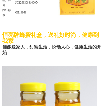
生产许
SC12633088100054
可：
执行标
GB14963
准：
恒亮牌蜂蜜礼盒，送礼好时尚，健康到
我家
佳酿送家人，甜蜜生活，悦动人心，健康生活的开
始