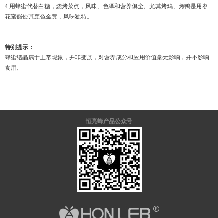
4.
用蜂蜜代替白糖，
烧
烤菜点，
风
味、色
泽
和
营
养俱全。尤其烤
鸡
、烤
鸭
是用
枣
花蜜能使其
颜
色金黄，
风
味独特。
特别提示：
蜂蜜结晶属于正常现象，并非变质，对营养成分和应用价值毫无影响，并不影响
食用。
恒亮蜂产品公众号