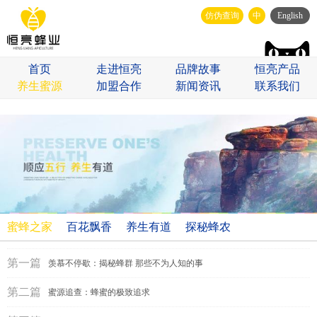
仿伪查询
中
English
首页
走进恒亮
品牌故事
恒亮产品
养生蜜源
加盟合作
新闻资讯
联系我们
蜜蜂之家
百花飘香
养生有道
探秘蜂农
第一篇
羡慕不停歇：揭秘蜂群 那些不为人知的事
第二篇
蜜源追查：蜂蜜的极致追求