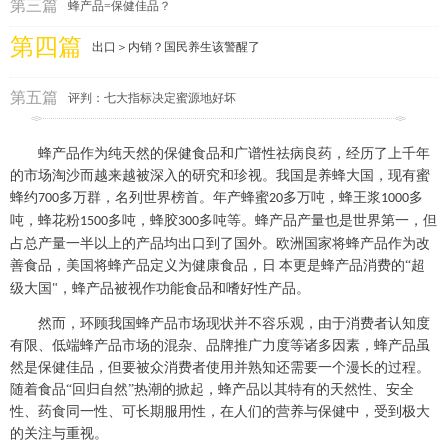
第三篇
蜂产品=保健佳品？
第四篇
出口＞内销？国民养生该警醒了
第五篇
评判：七大指标决定蜜源地好坏
蜂产品作为纯天然的保健食品和广谱性祛病良药，经历了上千年
的市场淘沙而越来越被深入的研究和珍视。
我国是养蜂大国，现有蜜
蜂约
多万群，名列世界榜首。年产蜂蜜
多万吨，蜂王浆
多
700
20
1000
吨，蜂花粉
多吨，蜂胶
多吨等
。蜂产品产量也是世界第一，但
1500
300
占总产量一半以上的产品均出口到了国外。欧洲国家将蜂产品作为改
善食品，美国将蜂产品定义为健康食品，日
本更是蜂产品消费的“超
级大国
，蜂产品被视作功能食品和嗜好性产品。
"
然而，环顾我国蜂产品市场现状并不容乐观，由于消费者认知度
有限、低端蜂产品市场的混杂、品牌推广力度等诸多因素，蜂产品虽
然是保健佳品，但要被众消费者使用并熟知还需要一个漫长的过程。
随着食品“回归自然”热潮的掀起，蜂产品以其特有的天然性、安全
性、药食同一性、可长期服用性，在人们的营养与
保健中，受到极大
的关注与重视。