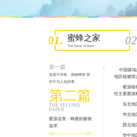
蜜蜂之家
01.
02
The home of bees
第一篇
中国疆域广
羡慕不停歇：揭秘蜂群 那
地区植被情
些不为人知的事
蜜源植
第二篇
性主要蜜源
东北地
THE SECOND
PAPER
华北地
蜜源追查：蜂蜜的极致
西北地
追求
华中地