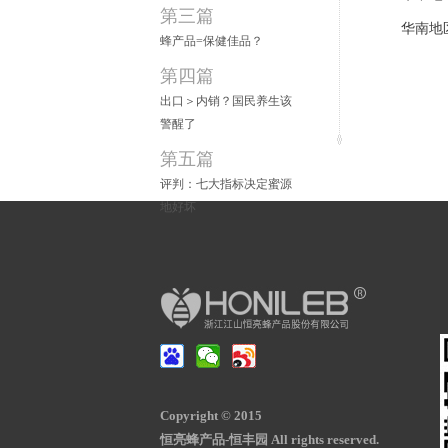
第三篇
华南地
蜂产品=保健佳品？
第四篇
出口＞内销？国民养生该
警醒了
第五篇
评判：七大指标决定蜜源
地好坏
Copyright © 2015
恒亮蜂产品-恒丰园 All rights reserved.