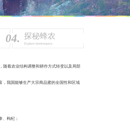
探秘蜂农
04.
Explore beekeepers
，随着农业结构调整和耕作方式转变以及局部
我
国能够生产大宗商品蜜的全国性和区域
富，
参、枸杞；