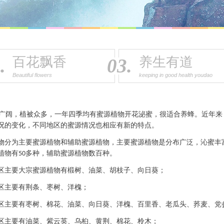
百花飘香
养生有道
.
03.
Beautiful flowers
keeping in good health youdao
阔，植被众多，一年四季均有蜜源植物开花泌蜜，很适合养蜂。近年来
况的变化，不同地区的蜜源情况也相应有新的特点。
物分为主要蜜源植物和辅助蜜源植物，主要蜜源植物是分布广泛，沁蜜丰
植物有
多种，辅助蜜源植物数百种。
50
区主要大宗蜜源植物有椴树、油菜、胡枝子、向日葵；
区主要有荆条、枣树、洋槐；
区主要有枣树、棉花、油菜、向日葵、洋槐、百里香、老瓜头、荞麦、党
区主要有油菜、紫云英、乌桕、黄荆、棉花、柃木；