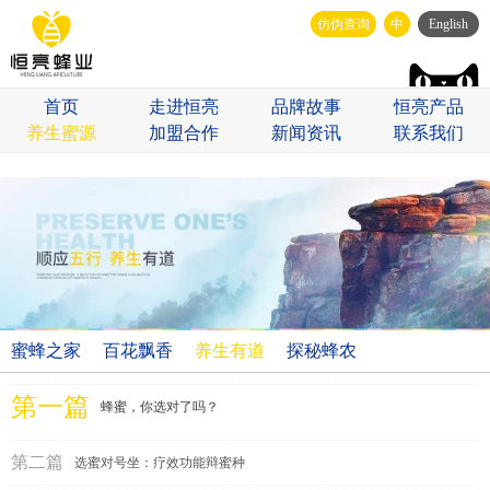
仿伪查询
中
English
首页
走进恒亮
品牌故事
恒亮产品
养生蜜源
加盟合作
新闻资讯
联系我们
蜜蜂之家
百花飘香
养生有道
探秘蜂农
第一篇
蜂蜜，你选对了吗？
第二篇
选蜜对号坐：疗效功能辩蜜种