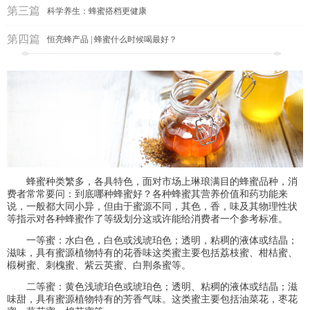
第三篇
科学养生：蜂蜜搭档更健康
第四篇
恒亮蜂产品 | 蜂蜜什么时候喝最好？
蜂蜜种类繁多，各具特色，面对市场上琳琅满目的蜂蜜品种，消
费者常常要问：到底哪种蜂蜜好？各种蜂蜜其营养价值和药功能来
说，一般都大同小异，但由于蜜源不同，其色，香，味及其物理性状
等指示对各种蜂蜜作了等级划分这或许能给消费者一个参考标准。
一等蜜：水白色，白色或浅琥珀色；透明，粘稠的液体或结晶；
滋味，具有蜜源植物特有的花香味这类蜜主要包括荔枝蜜、柑桔蜜、
椴树蜜、刺槐蜜、紫云英蜜、白荆条蜜等。
二等蜜：黄色浅琥珀色或琥珀色；透明、粘稠的液体或结晶；滋
味甜，具有蜜源植物特有的芳香气味。这类蜜主要包括油菜花，枣花