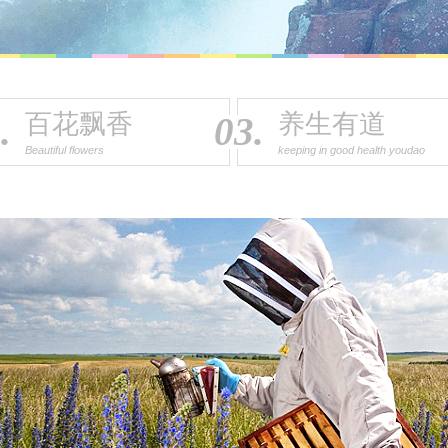
百花飘香
养生有道
.
03.
Beautiful flowers
keeping in good health youdao