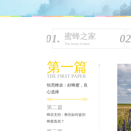
蜜蜂之家
01.
02
The home of bees
第一篇
THE FIRST PAPER
恒亮蜂农：好蜂蜜，良
心选择
第二篇
蜂农支招：教你如何鉴别
蜂蜜真假？