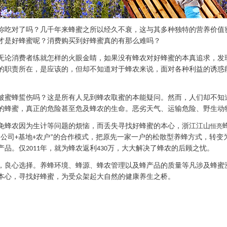
你吃对了吗？几千年来蜂蜜之所以经久不衰，这与其多种独特的营养价值
才是好蜂蜜呢？消费购买到好蜂蜜真的有那么难吗？
无论消费者练就怎样的火眼金睛，如果没有蜂农对好蜂蜜的本真追求，发
的职责所在，是应该的，但却不知道对于蜂农来说，面对各种利益的诱惑
被蜜蜂蜇伤吗？这是所有人见到蜂农取蜜的本能疑问。然而，人们却不知
的蜂蜜，真正的危险甚至危及蜂农的生命。恶劣天气、运输危险、野生动物的突
免蜂农因为生计等问题的烦恼，而丢失寻找好蜂蜜的本心，
浙江江山
恒亮
公司
基地
农户
的合作模式，把原先一家一户的松散型养蜂方式，转变
“
+
+
”
产品。
仅
年，就为蜂农返利
万，大大解决了蜂农的后顾之忧。
2011
430
，良心选择。养蜂环境、蜂源、蜂农管理以及蜂产品的质量等凡涉及蜂蜜
本心，寻找好蜂蜜，为受众架起大自然的健康养生之桥。