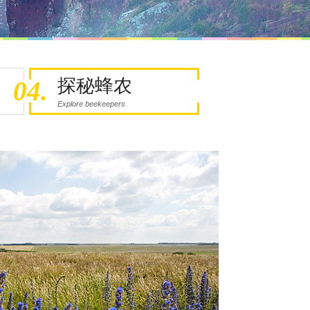
探秘蜂农
04.
Explore beekeepers