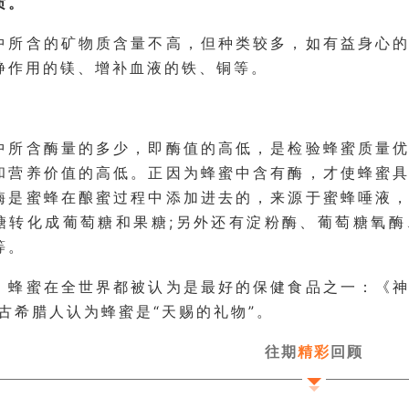
质。
中所含的矿物质含量不高，但种类较多，如有益身心
静作用的镁、增补血液的铁、铜等。
中所含酶量的多少，即酶值的高低，是检验蜂蜜质量
和营养价值的高低。正因为蜂蜜中含有酶，才使蜂蜜
酶是蜜蜂在酿蜜过程中添加进去的，来源于蜜蜂唾液
糖转化成葡萄糖和果糖;另外还有淀粉酶、葡萄糖氧
等。
，蜂蜜在全世界都被认为是最好的保健食品之一：《
;古希腊人认为蜂蜜是“天赐的礼物”。
往期
精彩
回顾