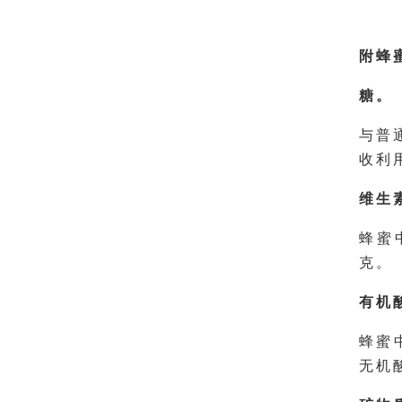
附蜂
糖。
与普
收利
维生
蜂蜜
克。
有机
蜂蜜
无机