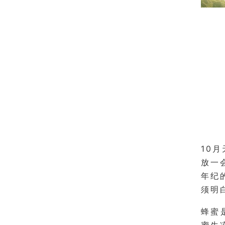
10
放一
年纪
须明
蜂蜜