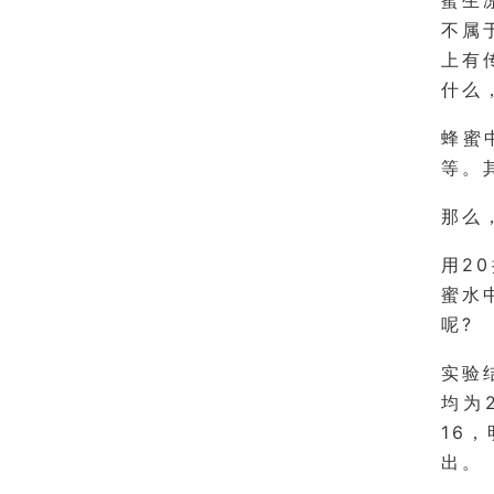
蜜生
不属
上有
什么
蜂蜜
等。
那么
用2
蜜水
呢?
实验
均为
16
出。