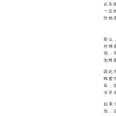
从实
一定
性物
那么
对蜂
现，
泡蜂
因此
蜂蜜
坏，
冷开
如果
泡，