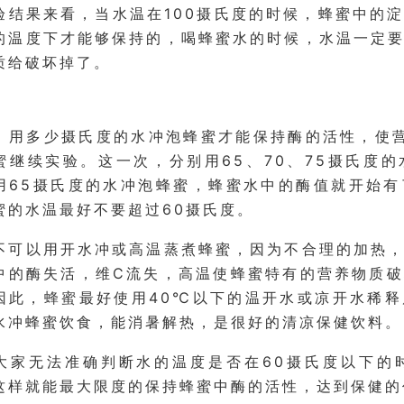
验结果来看，当水温在100摄氏度的时候，蜂蜜中的
的温度下才能够保持的，喝蜂蜜水的时候，水温一定
质给破坏掉了。
，用多少摄氏度的水冲泡蜂蜜才能保持酶的活性，使
蜜继续实验。这一次，分别用65、70、75摄氏度
用65摄氏度的水冲泡蜂蜜，蜂蜜水中的酶值就开始
蜜的水温最好不要超过60摄氏度。
不可以用开水冲或高温蒸煮蜂蜜，因为不合理的加热
中的酶失活，维C流失，高温使蜂蜜特有的营养物质
因此，
蜂蜜
最好使用40℃以下的温开水或凉开水稀
水冲蜂蜜饮食，能消暑解热，是很好的清凉保健饮料。
大家无法准确判断水的温度是否在60摄氏度以下的
这样就能最大限度的保持蜂蜜中酶的活性，达到保健的