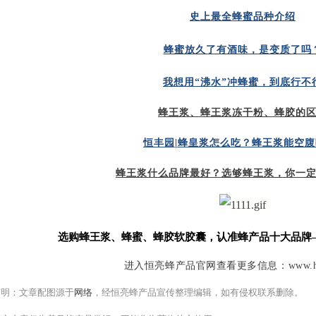
史上最全蜂蜜品种介绍
蜂蜜放久了有酒味，是变质了吗
我想用“沸水”冲蜂蜜，到底行不
蜂王浆、蜂王浆冻干粉、蜂胶的
恒丰园|蜂皇浆怎么吃？蜂王浆能空腹
蜂王浆什么品牌最好？选够蜂王浆，你一
选购
蜂王浆
、
蜂蜜
、
蜂胶软胶囊
，认准蜂产品十大品牌
进入恒亮蜂产品官网查看更多信息：
www.h
声明：文章配图源于
网络
，经恒亮蜂产品宣传整理编辑，如有侵权联系删除。