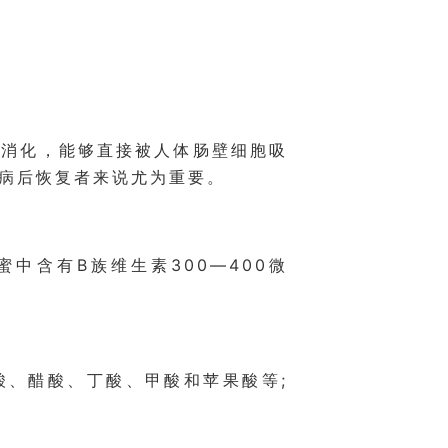
体消化，能够直接被人体肠壁细胞吸
病后恢复者来说尤为重要。
中含有B族维生素300—400微
酸、醋酸、丁酸、甲酸和苹果酸等;