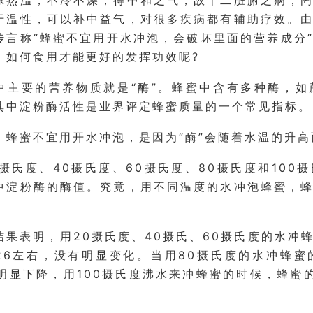
凉熟温，不冷不燥，得中和之气，故十二脏腑之病，
于温性，可以补中益气，对很多疾病都有辅助疗效。
传言称“蜂蜜不宜用开水冲泡，会破坏里面的营养成分
，如何食用才能更好的发挥功效呢?
中主要的营养物质就是“酶”。蜂蜜中含有多种酶，
其中淀粉酶活性是业界评定蜂蜜质量的一个常见指标。
，蜂蜜不宜用开水冲泡，是因为“酶”会随着水温的升高
0摄氏度、40摄氏度、60摄氏度、80摄氏度和10
中淀粉酶的酶值。究竟，用不同温度的水冲泡蜂蜜，
结果表明，用20摄氏度、40摄氏、60摄氏度的水冲
26左右，没有明显变化。当用80摄氏度的水冲蜂
，明显下降，用100摄氏度沸水来冲蜂蜜的时候，蜂蜜