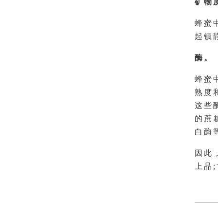
矿物
蜂蜜
起镇
酶。
蜂蜜
熟度
这些
的蔗
白酶
因此
上品