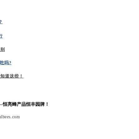
？
行
区别
吃吗?
定知道这些！
—
恒亮蜂产品恒丰园牌
！
lbees.com