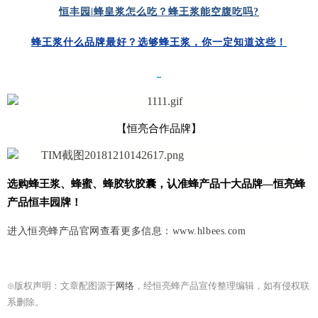
恒丰园|蜂皇浆怎么吃？蜂王浆能空腹吃吗?
蜂王浆什么品牌最好？选够蜂王浆，你一定知道这些！
【恒亮合作品牌】
选购
蜂王浆
、
蜂蜜
、
蜂胶软胶囊
，认准蜂产品十大品牌—
恒亮蜂
产品恒丰园牌
！
进入恒亮蜂产品官网查看更多信息：
www.hlbees.com
⊙
版权声明：文章配图源于
网络
，经恒亮蜂产品宣传整理编辑，如有侵权联
系删除。