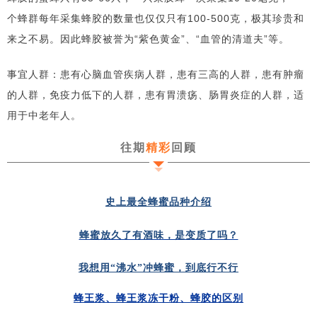
个蜂群每年采集蜂胶的数量也仅仅只有100-500克，极其珍贵和
来之不易。因此
蜂胶被誉为“紫色黄金”、“血管的清道夫”等。
事宜人群：患有心脑血管疾病人群，患有三高的人群，患有肿瘤
的人群，免疫力低下的人群，患有胃溃疡、肠胃炎症的人群，适
用于中老年人。
往期
精彩
回顾
史上最全蜂蜜品种介绍
蜂蜜放久了有酒味，是变质了吗？
我想用“沸水”冲蜂蜜，到底行不行
蜂王浆、蜂王浆冻干粉、蜂胶的区别