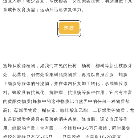
适宜人群：老少皆宜，常便秘者，女性美容祛斑，润肠通便；儿
童成长发育所需；运动后迅速恢复体力。
蜂胶
蜜蜂从胶源植物，如我们常见的松树、杨树、柳树等新生枝腋芽
处、花蕾处、创伤处采集树脂类物质，再混以自身舌腺、蜡腺、
上颚腺等腺体的分泌物，并在体内反复加工转化，形成蜂胶原
料。蜂胶具有抗氧化、抗肿瘤、抗溃疡等多种作用，它含有丰富
的黄酮类物质(蜂胶中的这种物质比自然界中的任何一种物质都
高)、萜烯类物质、槲皮素、咖啡酸苯乙酯、二萜烯类等物质，尤
其是萜烯类物质具有显著的消炎杀菌、降血脂、调节血压等作
用。蜂胶的产量非常有限，
一个蜂群中3-5万只蜜蜂，同时采集
蜂胶的蜜蜂只有55-66只，一只采胶蜂一次采集10-20毫克，一